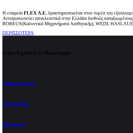
Η εταιρεία
FLEX A.E.
δραστηριοποιείται στον τομέα του ε
Αντιπροσωπεύει αποκλειστικά στην Ελλάδα διεθνώς καταξιωμένο
ROBEUS(Καλυντικά Μηχανήματα Αισθητικής), WEDI, HASLAUER
ΠΕΡΙΣΣΟΤΕΡΑ
Γιατι Ειμαστε οι Καλυτεροι
Δημιουργικοι
Αξιοπιστοι
Προσιτοι