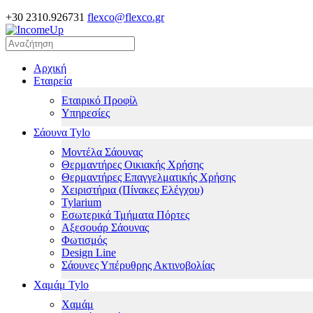
+30 2310.926731
flexco@flexco.gr
Αρχική
Εταιρεία
Εταιρικό Προφίλ
Υπηρεσίες
Σάουνα Tylo
Μοντέλα Σάουνας
Θερμαντήρες Οικιακής Χρήσης
Θερμαντήρες Επαγγελματικής Χρήσης
Χειριστήρια (Πίνακες Ελέγχου)
Tylarium
Εσωτερικά Τμήματα Πόρτες
Αξεσουάρ Σάουνας
Φωτισμός
Design Line
Σάουνες Υπέρυθρης Ακτινοβολίας
Χαμάμ Tylo
Χαμάμ