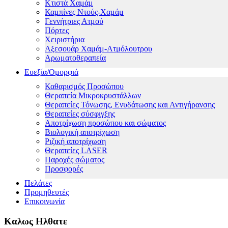
Κτιστά Χαμάμ
Καμπίνες Ντούς-Χαμάμ
Γεννήτριες Ατμού
Πόρτες
Χειριστήρια
Αξεσουάρ Χαμάμ-Ατμόλουτρου
Αρωματοθεραπεία
Ευεξία/Ομορφιά
Καθαρισμός Προσώπου
Θεραπεία Μικροκρυστάλλων
Θεραπείες Τόνωσης, Ενυδάτωσης και Αντιγήρανσης
Θεραπείες σύσφιγξης
Αποτρίχωση προσώπου και σώματος
Βιολογική αποτρίχωση
Ριζική αποτρίχωση
Θεραπείες LASER
Παροχές σώματος
Προσφορές
Πελάτες
Προμηθευτές
Επικοινωνία
Καλως Ηλθατε